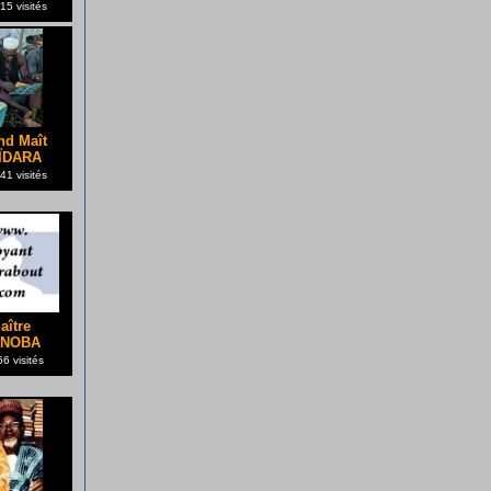
5 visités
nd Maît
ÏDARA
1 visités
aître
NOBA
6 visités