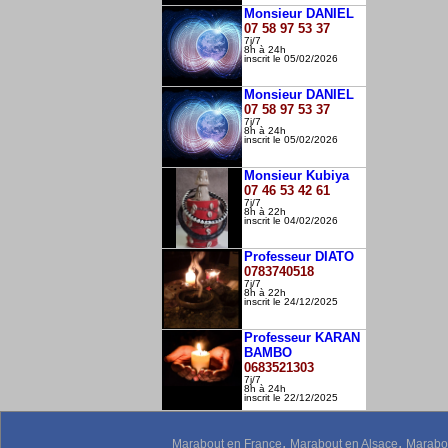
Monsieur DANIEL
07 58 97 53 37
7j/7
8h à 24h
inscrit le 05/02/2026
Monsieur DANIEL
07 58 97 53 37
7j/7
8h à 24h
inscrit le 05/02/2026
Monsieur Kubiya
07 46 53 42 61
7j/7
8h à 22h
inscrit le 04/02/2026
Professeur DIATO
0783740518
7j/7
8h à 22h
inscrit le 24/12/2025
Professeur KARAN
BAMBO
0683521303
7j/7
8h à 24h
inscrit le 22/12/2025
,
,
Marabout en France
Marabout en Alsace
Marabou