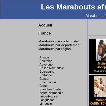
Les Marabouts afr
Marabout af
Accueil
France
Marabouts par code postal
Marabouts par département
Marabouts par région
Alsace
Aquitaine
Maîtr
Auvergne
Josep
Basse-Normandie
4529806 vi
Bourgogne
Bretagne
Centre
Champagne
Corse
Franche-Comté
Haute-Normandie
Ile-de-France
Marabo
Languedoc
KARIM TC
Limousin