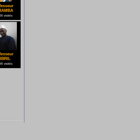
fesseur
RAMBA
8 visités
fesseur
IBRIL
8 visités