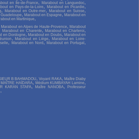
,
,
bout en Ile-de-France
Marabout en Languedoc
,
,
bout en Pays-de-la-Loire
Marabout en Picardie
,
,
,
g
Marabout en Outre-mer
Marabout en Suisse
,
,
e Guadeloupe
Marabout en Espagne
Marabout en
,
about en Martinique
,
,
Marabout en Alpes de Haute-Provence
Marabout
,
,
,
Marabout en Charente
Marabout en Charleroi
,
,
t en Dordogne
Marabout en Doubs
Marabout en
,
,
éunion
Marabout en Liège
Marabout en Loire-
,
,
,
selle
Marabout en Nord
Marabout en Portugal
,
,
IEUR B BAHMADOU
Voyant RAKA
Maître Diaby
,
,
,
MAÎTRE HAÏDARA
Médium KUMBAYAH Lamine
,
,
R KARAN STAFA
Maître NANOBA
Professeur
,
L