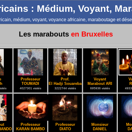
icains : Médium, Voyant, Ma
ricain, médium, voyant, voyance africaine, maraboutage et dés
Les marabouts
en Bruxelles
e
Professeur
Prof.
Voyant
V
h
TOUMADI
El Hadji Souareba
Marabout ARI
R
sités
4027301 visités
3222744 visités
695936 visités
49333
ut
Professeur
Professeur
Monsieur
Mo
HANDO
KARAN BAMBO
DIATO
DANIEL
D