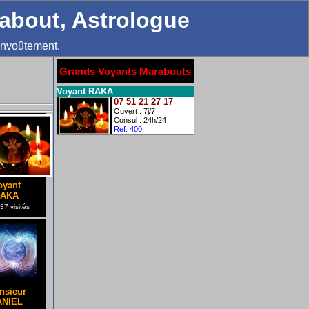
rabout, Astrologue
envoûtement.
Grands Voyants Marabouts
Voyant RAKA
07 51 21 27 17
Ouvert : 7j/7
Consul : 24h/24
Ref. 400
oyant
AKA
7 visités
nsieur
ANIEL