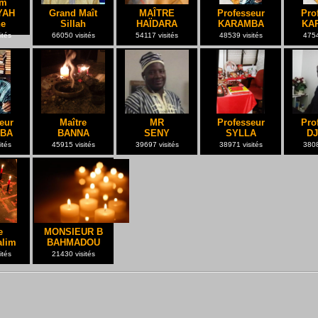
um
YAH
Grand Maît
MAÎTRE
Professeur
Pro
ne
Sillah
HAÏDARA
KARAMBA
KA
ités
66050 visités
54117 visités
48539 visités
4754
eur
Maître
MR
Professeur
Pro
BA
BANNA
SENY
SYLLA
DJ
ités
45915 visités
39697 visités
38971 visités
3808
e
MONSIEUR B
alim
BAHMADOU
ités
21430 visités