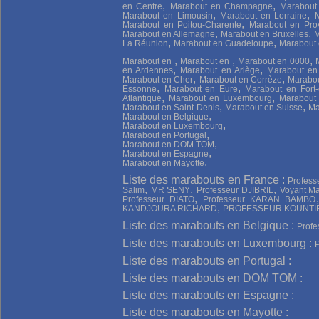
,
,
en Centre
Marabout en Champagne
Marabout
,
,
Marabout en Limousin
Marabout en Lorraine
M
,
Marabout en Poitou-Charente
Marabout en Pro
,
,
Marabout en Allemagne
Marabout en Bruxelles
M
,
,
La Réunion
Marabout en Guadeloupe
Marabout
,
,
,
Marabout en
Marabout en
Marabout en 0000
,
,
en Ardennes
Marabout en Ariège
Marabout en
,
,
Marabout en Cher
Marabout en Corrèze
Marabou
,
,
Essonne
Marabout en Eure
Marabout en Fort-
,
,
Atlantique
Marabout en Luxembourg
Marabout
,
,
Marabout en Saint-Denis
Marabout en Suisse
Ma
,
Marabout en Belgique
,
Marabout en Luxembourg
,
Marabout en Portugal
,
Marabout en DOM TOM
,
Marabout en Espagne
,
Marabout en Mayotte
Liste des marabouts en France :
Profes
,
,
,
Salim
MR SENY
Professeur DJIBRIL
Voyant Ma
,
Professeur DIATO
Professeur KARAN BAMBO
,
KANDJOURA RICHARD
PROFESSEUR KOUNTI
Liste des marabouts en Belgique :
Prof
Liste des marabouts en Luxembourg :
Liste des marabouts en Portugal :
Liste des marabouts en DOM TOM :
Liste des marabouts en Espagne :
Liste des marabouts en Mayotte :