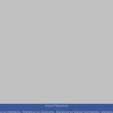
Voyant Marabout
,
,
,
t en Aquitaine
Marabout en Auvergne
Marabout en Basse-Normandie
Marabou