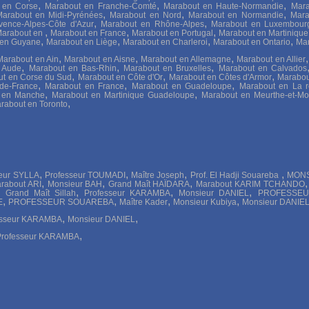
,
,
,
 en Corse
Marabout en Franche-Comté
Marabout en Haute-Normandie
Mara
,
,
,
arabout en Midi-Pyrénées
Marabout en Nord
Marabout en Normandie
Mara
,
,
vence-Alpes-Côte d'Azur
Marabout en Rhône-Alpes
Marabout en Luxembour
,
,
,
arabout en
Marabout en France
Marabout en Portugal
Marabout en Martiniqu
,
,
,
,
 en Guyane
Marabout en Liège
Marabout en Charleroi
Marabout en Ontario
Mar
,
,
,
Marabout en Ain
Marabout en Aisne
Marabout en Allemagne
Marabout en Allier
,
,
,
 Aude
Marabout en Bas-Rhin
Marabout en Bruxelles
Marabout en Calvados
,
,
,
t en Corse du Sud
Marabout en Côte d'Or
Marabout en Côtes d'Armor
Marabou
,
,
,
de-France
Marabout en France
Marabout en Guadeloupe
Marabout en La r
,
,
 en Manche
Marabout en Martinique Guadeloupe
Marabout en Meurthe-et-Mo
,
rabout en Toronto
,
,
,
,
seur SYLLA
Professeur TOUMADI
Maître Joseph
Prof. El Hadji Souareba
MONS
,
,
,
rabout ARI
Monsieur BAH
Grand Maît HAÏDARA
Marabout KARIM TCHANDO
,
,
,
,
Grand Maît Sillah
Professeur KARAMBA
Monsieur DANIEL
PROFESSEU
,
,
,
,
E
PROFESSEUR SOUAREBA
Maître Kader
Monsieur Kubiya
Monsieur DANIE
,
,
esseur KARAMBA
Monsieur DANIEL
,
Professeur KARAMBA