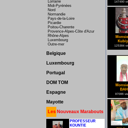
Lorraine
147490 vis
Midi-Pyrénées
Nord
Normandie
Pays-de-la-Loire
Picardie
Poitou-Charente
Provence-Alpes-Côte d'Azur
Rhône-Alpes
Monsie
Luxembourg
Kubiy
Outre-mer
125384 vis
Suisse
Allemagne
Belgique
Bruxelles
Luxembourg
France
Portugal
Portugal
Martinique Guadeloupe
Espagne
DOM TOM
La Réunion
Monsie
Guadeloupe
BAH
Guyane
Espagne
97086 vis
Liège
Charleroi
Mayotte
Ontario
Martinique
Les Nouveaux Marabouts
PROFESSEUR
KOUNTIE