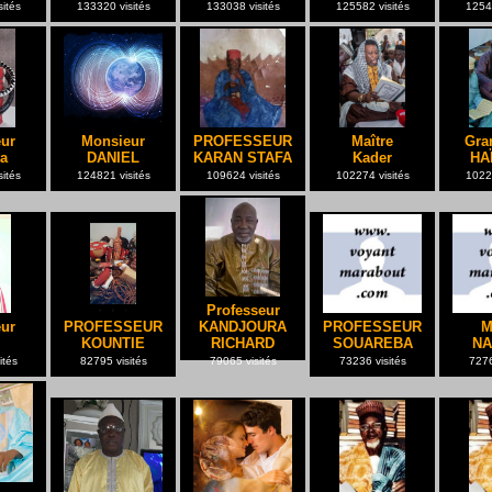
ités
133320 visités
133038 visités
125582 visités
12541
ur
Monsieur
PROFESSEUR
Maître
Gra
a
DANIEL
KARAN STAFA
Kader
HA
ités
124821 visités
109624 visités
102274 visités
10224
Professeur
ur
PROFESSEUR
KANDJOURA
PROFESSEUR
M
KOUNTIE
RICHARD
SOUAREBA
NA
ités
82795 visités
79065 visités
73236 visités
7276