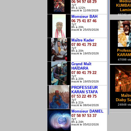
Médi
06 94 97 68 29
KUMBA
7j/7
8h à 122h
Lami
inscrit le 11/06/2026
69740 vis
Monsieur BAH
06 75 41 87 46
7j/7
8h à 20h
inscrit le 25/05/2026
Maître Kader
07 80 41 79 22
7j/7
Profess
8h à 20h
inscrit le 19/05/2026
KARAM
47098 vis
Grand Maît
HAÏDARA
07 80 41 79 22
7j/7
8h à 20h
inscrit le 19/05/2026
PROFESSEUR
KARAN STAFA
Maîtr
07 53 22 49 75
Diaby S
7j/7
9h à 21h
24848 vis
inscrit le 08/04/2026
Monsieur DANIEL
07 58 97 53 37
7j/7
8h à 24h
inscrit le 05/02/2026