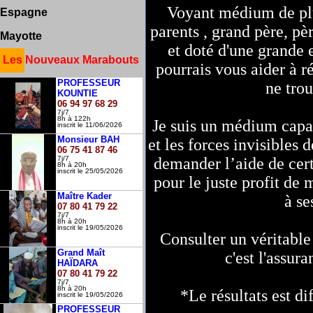
Voyant médium de plu
Guyane
Espagne
Liège
parents , grand père, pèr
Charleroi
Mayotte
Ontario
et doté d'une grande 
Martinique
Les Nouveaux Marabouts
pourrais vous aider à 
PROFESSEUR
ne trou
KOUNTIE
06 94 97 68 29
7j/7
8h à 122h
Je suis un médium capa
inscrit le 11/06/2026
Monsieur BAH
et les forces invisibles
06 75 41 87 46
demander l’aide de cert
7j/7
8h à 20h
inscrit le 25/05/2026
pour le juste profit de
Maître Kader
à se
07 80 41 79 22
7j/7
8h à 20h
inscrit le 19/05/2026
Consulter un véritabl
Grand Maît
c'est l'assura
HAÏDARA
07 80 41 79 22
7j/7
8h à 20h
*Le résultats est di
inscrit le 19/05/2026
PROFESSEUR