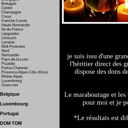
Bretagne
Centre
Champagne
Corse
Franche-Comté
Haute-Normandie
Ile-de-France
Languedoc
Limousin
Lorraine
Midi-Pyrénées
Nord
je suis issu d'une gra
Normandie
Pays-de-la-Loire
l'héritier direct des
Picardie
Poitou-Charente
dispose des dons d
Provence-Alpes-Côte d'Azur
Rhône-Alpes
Luxembourg
Outre-mer
Suisse
Le maraboutage et les 
Allemagne
Belgique
Bruxelles
pour moi et je p
Luxembourg
France
Portugal
Portugal
Martinique Guadeloupe
*Le résultats est di
Espagne
DOM TOM
La Réunion
Guadeloupe