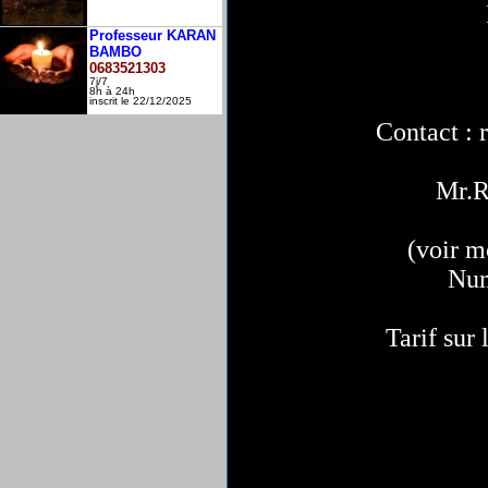
Professeur KARAN
BAMBO
0683521303
7j/7
8h à 24h
inscrit le 22/12/2025
Contact :
Mr.
(voir m
Num
Tarif sur