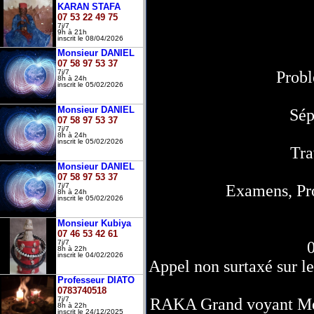
KARAN STAFA
07 53 22 49 75
7j/7
9h à 21h
inscrit le 08/04/2026
Monsieur DANIEL
07 58 97 53 37
Probl
7j/7
8h à 24h
inscrit le 05/02/2026
Monsieur DANIEL
Sép
07 58 97 53 37
7j/7
8h à 24h
inscrit le 05/02/2026
Tra
Monsieur DANIEL
07 58 97 53 37
Examens, Pr
7j/7
8h à 24h
inscrit le 05/02/2026
Monsieur Kubiya
07 46 53 42 61
7j/7
8h à 22h
inscrit le 04/02/2026
Appel non surtaxé sur le
Professeur DIATO
0783740518
RAKA Grand voyant Med
7j/7
8h à 22h
inscrit le 24/12/2025