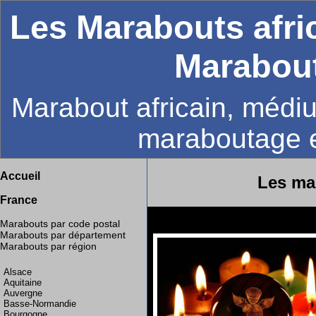
Les Marabouts afri
Marabout
Marabout africain, médiu
maraboutage 
Accueil
Les ma
France
Marabouts par code postal
Marabouts par département
Marabouts par région
Alsace
Aquitaine
Auvergne
Basse-Normandie
Bourgogne