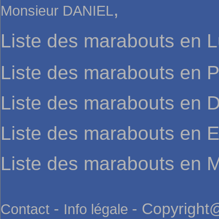
,
Monsieur DANIEL
Liste des marabouts en 
Liste des marabouts en P
Liste des marabouts en
Liste des marabouts en 
Liste des marabouts en M
-
- Copyright@
Contact
Info légale