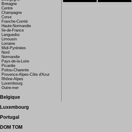
Bretagne
Centre
Champagne
Corse
Franche-Comté
Haute-Normandie
Ile-de-France
Languedoc
Limousin
Lorraine
Midi-Pyrénées
Nord
Normandie
Pays-de-la-Loire
Picardie
Poitou-Charente
Provence-Alpes-Côte d'Azur
Rhône-Alpes
Luxembourg
Outre-mer
Suisse
Allemagne
Belgique
Bruxelles
Luxembourg
France
Portugal
Portugal
Martinique Guadeloupe
Espagne
DOM TOM
La Réunion
Guadeloupe