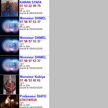
KARAN STAFA
07 53 22 49 75
7j/7
9h à 21h
inscrit le 08/04/2026
Monsieur DANIEL
07 58 97 53 37
7j/7
8h à 24h
inscrit le 05/02/2026
Monsieur DANIEL
07 58 97 53 37
7j/7
8h à 24h
inscrit le 05/02/2026
Monsieur DANIEL
07 58 97 53 37
7j/7
8h à 24h
inscrit le 05/02/2026
Monsieur Kubiya
07 46 53 42 61
7j/7
8h à 22h
inscrit le 04/02/2026
Professeur DIATO
0783740518
7j/7
8h à 22h
inscrit le 24/12/2025