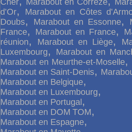
,
,
Cher
Marabout en Corrèze
Mara
,
d'Or
Marabout en Côtes d'Armo
,
,
Doubs
Marabout en Essonne
,
,
France
Marabout en France
M
,
,
réunion
Marabout en Liège
Ma
,
Luxembourg
Marabout en Manc
,
Marabout en Meurthe-et-Moselle
,
Marabout en Saint-Denis
Marabou
,
Marabout en Belgique
,
Marabout en Luxembourg
,
Marabout en Portugal
,
Marabout en DOM TOM
,
Marabout en Espagne
,
Marabout en Mayotte