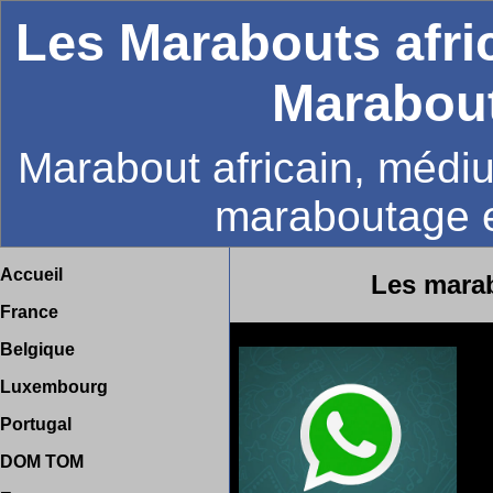
Les Marabouts afri
Marabout
Marabout africain, médiu
maraboutage 
Accueil
Les mara
France
Belgique
Luxembourg
Portugal
DOM TOM