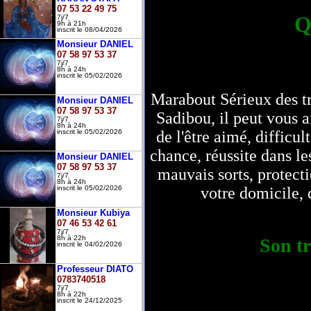
07 53 22 49 75
Q
7j/7
9h à 21h
inscrit le 08/04/2026
Monsieur DANIEL
07 58 97 53 37
7j/7
8h à 24h
inscrit le 05/02/2026
Marabout Sérieux des t
Monsieur DANIEL
07 58 97 53 37
Sadibou, il peut vous 
7j/7
8h à 24h
de l'être aimé, difficu
inscrit le 05/02/2026
chance, réussite dans le
Monsieur DANIEL
07 58 97 53 37
mauvais sorts, protecti
7j/7
8h à 24h
votre domicile, 
inscrit le 05/02/2026
Monsieur Kubiya
07 46 53 42 61
7j/7
8h à 22h
Son tr
inscrit le 04/02/2026
Professeur DIATO
0783740518
7j/7
8h à 22h
inscrit le 24/12/2025