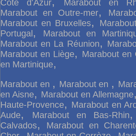
,
Côte d'Azur
Marabout en Rh
,
Marabout en Outre-mer
Marab
,
Marabout en Bruxelles
Marabou
,
Portugal
Marabout en Martini
,
Marabout en La Réunion
Marabo
,
Marabout en Liège
Marabout en 
,
en Martinique
,
,
Marabout en
Marabout en
Mara
,
en Aisne
Marabout en Allemagne
,
Haute-Provence
Marabout en Ar
,
Aude
Marabout en Bas-Rhin
,
Calvados
Marabout en Charent
,
,
Cher
Marabout en Corrèze
Mara