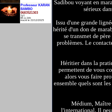
Sadibou voyant en marab
Professeur KARAN
sérieux dans
BAMBO
0683521303
7j/7
8h à 24h
inscrit le 22/12/2025
Issu d'une grande lign
hérité d'un don de marab
se transmet de père 
problèmes. Le contact
Héritier dans la pra
permettent de vous con
alors vous faire pro
ensemble quels sont les
Médium, Maître 
l'international. Il pe