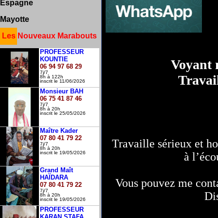
Espagne
Mayotte
Les Nouveaux Marabouts
PROFESSEUR
KOUNTIE
Voyant 
06 94 97 68 29
7j/7
Travail
8h à 122h
inscrit le 11/06/2026
Monsieur BAH
06 75 41 87 46
7j/7
8h à 20h
inscrit le 25/05/2026
Maître Kader
07 80 41 79 22
Travaille sérieux et h
7j/7
8h à 20h
inscrit le 19/05/2026
à l’éc
Grand Maît
HAÏDARA
Vous pouvez me conta
07 80 41 79 22
7j/7
Di
8h à 20h
inscrit le 19/05/2026
PROFESSEUR
KARAN STAFA