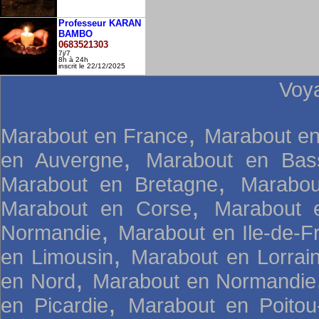
Professeur KARAN
BAMBO
0683521303
7j/7
8h à 24h
inscrit le 22/12/2025
Voy
,
Marabout en France
Marabout en
,
en Auvergne
Marabout en Bas
,
Marabout en Bretagne
Marabou
,
Marabout en Corse
Marabout 
,
Normandie
Marabout en Ile-de-F
,
en Limousin
Marabout en Lorrai
,
en Nord
Marabout en Normandie
,
en Picardie
Marabout en Poitou