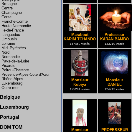
Bretagne
Centre
Champagne
Corse
Franche-Comté
Haute-Normandie
Ile-de-France
Marabout
Professeur
Languedoc
KARIM TCHANDO
KARAN BAMBO
Limousin
Lorraine
147469 visités
133210 visités
Midi-Pyrénées
Nord
Normandie
Pays-de-la-Loire
Picardie
Poitou-Charente
Provence-Alpes-Côte d'Azur
Rhône-Alpes
Monsieur
Monsieur
Luxembourg
Kubiya
DANIEL
Outre-mer
125261 visités
124713 visités
Suisse
Allemagne
Belgique
Bruxelles
Luxembourg
France
Portugal
Portugal
Martinique Guadeloupe
Espagne
DOM TOM
La Réunion
Monsieur
PROFESSEUR
Guadeloupe