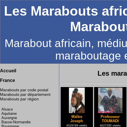
Les Marabouts afri
Marabout
Marabout africain, médiu
maraboutage 
Accueil
Les mar
France
Marabouts par code postal
Marabouts par département
Marabouts par région
Alsace
Aquitaine
Maître
Professeur
Auvergne
Joseph
TOUMADI
Basse-Normandie
4529789 visités
4027295 visités
Bourgogne