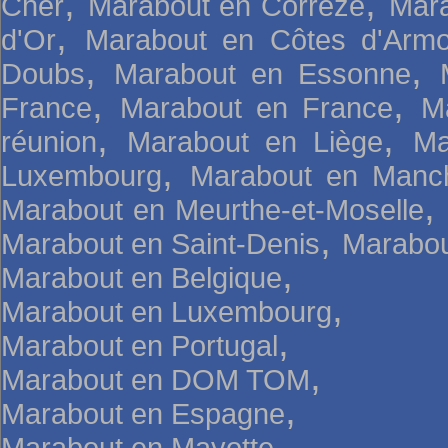
,
,
Cher
Marabout en Corrèze
Mara
,
d'Or
Marabout en Côtes d'Armo
,
,
Doubs
Marabout en Essonne
,
,
France
Marabout en France
M
,
,
réunion
Marabout en Liège
Ma
,
Luxembourg
Marabout en Manc
,
Marabout en Meurthe-et-Moselle
,
Marabout en Saint-Denis
Marabou
,
Marabout en Belgique
,
Marabout en Luxembourg
,
Marabout en Portugal
,
Marabout en DOM TOM
,
Marabout en Espagne
,
Marabout en Mayotte