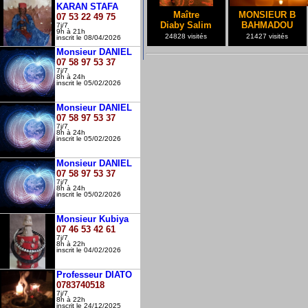
KARAN STAFA
Maître
MONSIEUR B
07 53 22 49 75
Diaby Salim
BAHMADOU
7j/7
9h à 21h
24828 visités
21427 visités
inscrit le 08/04/2026
Monsieur DANIEL
07 58 97 53 37
7j/7
8h à 24h
inscrit le 05/02/2026
Monsieur DANIEL
07 58 97 53 37
7j/7
8h à 24h
inscrit le 05/02/2026
Monsieur DANIEL
07 58 97 53 37
7j/7
8h à 24h
inscrit le 05/02/2026
Monsieur Kubiya
07 46 53 42 61
7j/7
8h à 22h
inscrit le 04/02/2026
Professeur DIATO
0783740518
7j/7
8h à 22h
inscrit le 24/12/2025