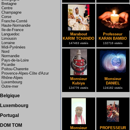
Bretagne
Centre
Champagne
Corse
Franche-Comté
Haute-Normandie
Ile-de-France
Marabout
Professeur
Languedoc
KARIM TCHANDO
KARAN BAMBO
Limousin
Lorraine
147463 visités
132716 visités
Midi-Pyrénées
Nord
Normandie
Pays-de-la-Loire
Picardie
Poitou-Charente
Provence-Alpes-Côte d'Azur
Rhône-Alpes
Monsieur
Monsieur
Luxembourg
Kubiya
DANIEL
Outre-mer
124776 visités
124182 visités
Suisse
Allemagne
Belgique
Bruxelles
Luxembourg
France
Portugal
Portugal
Martinique Guadeloupe
Espagne
DOM TOM
La Réunion
Monsieur
PROFESSEUR
Guadeloupe