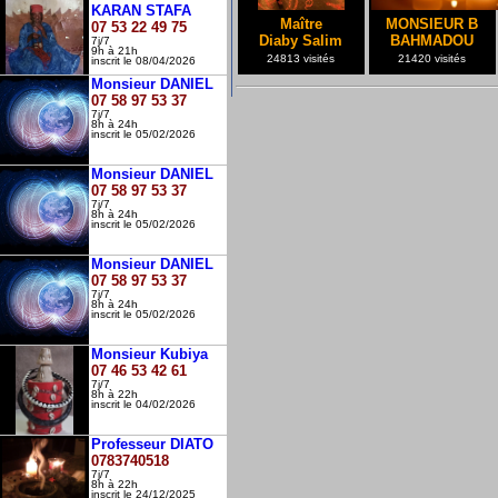
KARAN STAFA
Maître
MONSIEUR B
07 53 22 49 75
Diaby Salim
BAHMADOU
7j/7
9h à 21h
24813 visités
21420 visités
inscrit le 08/04/2026
Monsieur DANIEL
07 58 97 53 37
7j/7
8h à 24h
inscrit le 05/02/2026
Monsieur DANIEL
07 58 97 53 37
7j/7
8h à 24h
inscrit le 05/02/2026
Monsieur DANIEL
07 58 97 53 37
7j/7
8h à 24h
inscrit le 05/02/2026
Monsieur Kubiya
07 46 53 42 61
7j/7
8h à 22h
inscrit le 04/02/2026
Professeur DIATO
0783740518
7j/7
8h à 22h
inscrit le 24/12/2025