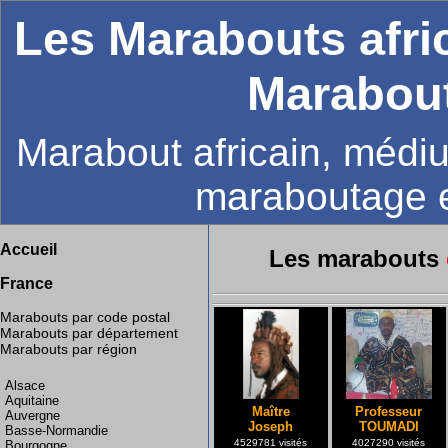
Les Marabouts afri
Marabout
Marabout africain, médiu
maraboutage 
Accueil
Les marabouts
France
Marabouts par code postal
Marabouts par département
Marabouts par région
Alsace
Aquitaine
Maître
Professeur
Auvergne
Joseph
TOUMADI
Basse-Normandie
4529781 visités
4027290 visités
Bourgogne