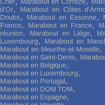
,
,
Cher
Marabout en Corrèze
Mara
,
d'Or
Marabout en Côtes d'Armo
,
,
Doubs
Marabout en Essonne
,
,
France
Marabout en France
M
,
,
réunion
Marabout en Liège
Ma
,
Luxembourg
Marabout en Manc
,
Marabout en Meurthe-et-Moselle
,
Marabout en Saint-Denis
Marabou
,
Marabout en Belgique
,
Marabout en Luxembourg
,
Marabout en Portugal
,
Marabout en DOM TOM
,
Marabout en Espagne
,
Marabout en Mayotte