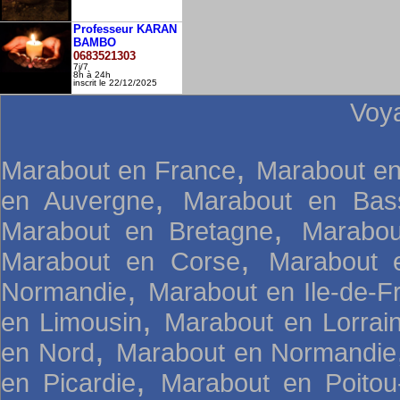
Professeur KARAN
BAMBO
0683521303
7j/7
8h à 24h
inscrit le 22/12/2025
Voy
,
Marabout en France
Marabout en
,
en Auvergne
Marabout en Bas
,
Marabout en Bretagne
Marabou
,
Marabout en Corse
Marabout 
,
Normandie
Marabout en Ile-de-F
,
en Limousin
Marabout en Lorrai
,
en Nord
Marabout en Normandie
,
en Picardie
Marabout en Poitou