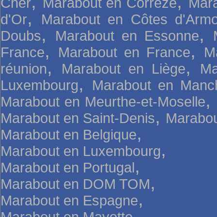
,
,
Cher
Marabout en Corrèze
Mara
,
d'Or
Marabout en Côtes d'Armo
,
,
Doubs
Marabout en Essonne
,
,
France
Marabout en France
M
,
,
réunion
Marabout en Liège
Ma
,
Luxembourg
Marabout en Manc
,
Marabout en Meurthe-et-Moselle
,
Marabout en Saint-Denis
Marabou
,
Marabout en Belgique
,
Marabout en Luxembourg
,
Marabout en Portugal
,
Marabout en DOM TOM
,
Marabout en Espagne
,
Marabout en Mayotte