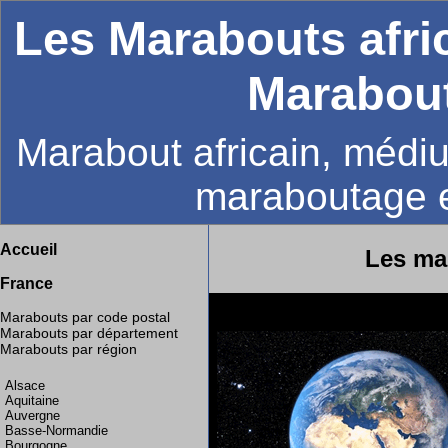
Les Marabouts afri
Marabout
Marabout africain, médiu
maraboutage 
Accueil
Les ma
France
Marabouts par code postal
Marabouts par département
Marabouts par région
Alsace
Aquitaine
Auvergne
Basse-Normandie
Bourgogne