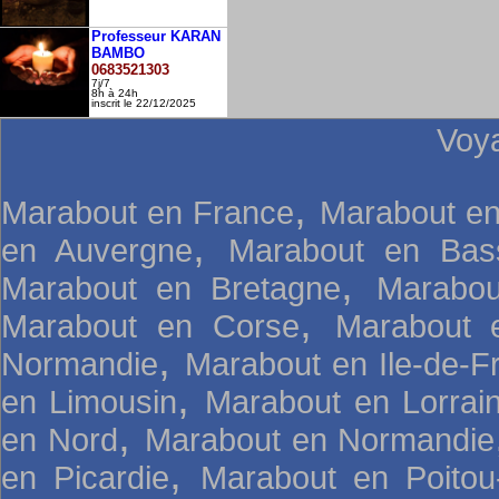
Professeur KARAN
BAMBO
0683521303
7j/7
8h à 24h
inscrit le 22/12/2025
Voy
,
Marabout en France
Marabout en
,
en Auvergne
Marabout en Bas
,
Marabout en Bretagne
Marabou
,
Marabout en Corse
Marabout 
,
Normandie
Marabout en Ile-de-F
,
en Limousin
Marabout en Lorrai
,
en Nord
Marabout en Normandie
,
en Picardie
Marabout en Poitou