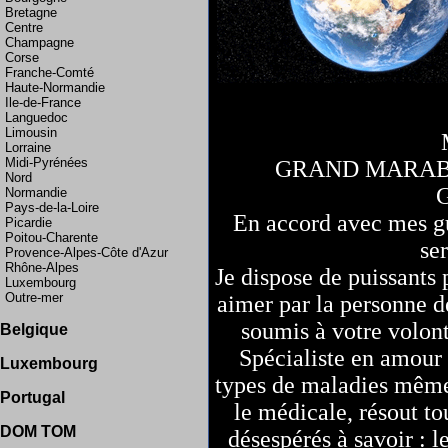
Bretagne
Centre
Champagne
Corse
Franche-Comté
Haute-Normandie
Ile-de-France
Languedoc
Limousin
Lorraine
Midi-Pyrénées
GRAND MARAB
Nord
Normandie
Pays-de-la-Loire
En accord avec mes g
Picardie
Poitou-Charente
se
Provence-Alpes-Côte d'Azur
Rhône-Alpes
Je dispose de puissants
Luxembourg
Outre-mer
aimer par la personne dé
Suisse
soumis à votre volont
Allemagne
Belgique
Bruxelles
Spécialiste en amour
Luxembourg
France
types de maladies même 
Portugal
Portugal
Martinique Guadeloupe
le médicale, résout to
Espagne
DOM TOM
La Réunion
désespérés à savoir : l
Guadeloupe