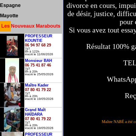
divorce en cours, impui
Guyane
Espagne
Liège
de désir, justice, diffic
Charleroi
Mayotte
Ontario
pour 
Martinique
Les Nouveaux Marabouts
Si vous avez tout essay
PROFESSEUR
KOUNTIE
Résultat 100% ga
06 94 97 68 29
7j/7
8h à 122h
inscrit le 11/06/2026
Monsieur BAH
TEL 
06 75 41 87 46
7j/7
8h à 20h
inscrit le 25/05/2026
WhatsApp 
Maître Kader
07 80 41 79 22
Reç
7j/7
8h à 20h
inscrit le 19/05/2026
Grand Maît
HAÏDARA
07 80 41 79 22
Maître NABÉ a été c
7j/7
8h à 20h
inscrit le 19/05/2026
PROFESSEUR