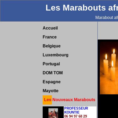
Les Marabouts afr
Marabout af
Accueil
France
Belgique
Luxembourg
Portugal
DOM TOM
Espagne
Mayotte
Les Nouveaux Marabouts
PROFESSEUR
KOUNTIE
06 94 97 68 29