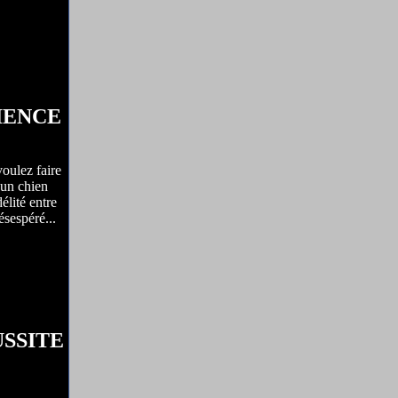
IENCE
voulez faire
 un chien
élité entre
sespéré...
USSITE