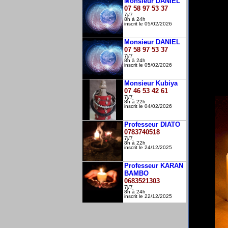
Monsieur DANIEL
07 58 97 53 37
7j/7
8h à 24h
inscrit le 05/02/2026
Monsieur DANIEL
07 58 97 53 37
7j/7
8h à 24h
inscrit le 05/02/2026
Monsieur Kubiya
07 46 53 42 61
7j/7
8h à 22h
inscrit le 04/02/2026
Professeur DIATO
0783740518
7j/7
8h à 22h
inscrit le 24/12/2025
Professeur KARAN
BAMBO
0683521303
7j/7
8h à 24h
inscrit le 22/12/2025