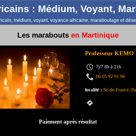
icains : Médium, Voyant, Ma
ricain, médium, voyant, voyance africaine, maraboutage et dés
Les marabouts
en Martinique
Professeur KEMO
7j/7 8h à 21h
06 05 92 91 96
localité :
Ile-de-France, Pa
Paiement après résultat