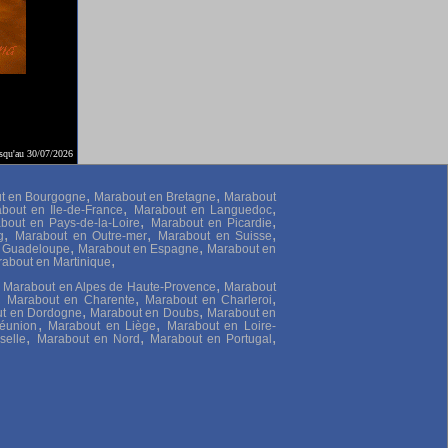
usqu'au 30/07/2026
,
,
t en Bourgogne
Marabout en Bretagne
Marabout
,
,
bout en Ile-de-France
Marabout en Languedoc
,
,
bout en Pays-de-la-Loire
Marabout en Picardie
,
,
,
g
Marabout en Outre-mer
Marabout en Suisse
,
,
e Guadeloupe
Marabout en Espagne
Marabout en
,
about en Martinique
,
,
Marabout en Alpes de Haute-Provence
Marabout
,
,
,
Marabout en Charente
Marabout en Charleroi
,
,
t en Dordogne
Marabout en Doubs
Marabout en
,
,
éunion
Marabout en Liège
Marabout en Loire-
,
,
,
selle
Marabout en Nord
Marabout en Portugal