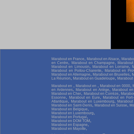
,
,
Marabout en France
Marabout en Alsace
Marabou
,
,
en Centre
Marabout en Champagne
Marabout
,
,
Marabout en Limousin
Marabout en Lorraine
M
,
Marabout en Poitou-Charente
Marabout en Pro
,
,
Marabout en Allemagne
Marabout en Bruxelles
M
,
,
La Réunion
Marabout en Guadeloupe
Marabout
,
,
,
Marabout en
Marabout en
Marabout en 0000
,
,
en Ardennes
Marabout en Ariège
Marabout en
,
,
Marabout en Cher
Marabout en Corrèze
Marabou
,
,
Essonne
Marabout en Eure
Marabout en Fort-
,
,
Atlantique
Marabout en Luxembourg
Marabout
,
,
Marabout en Saint-Denis
Marabout en Suisse
Ma
,
Marabout en Belgique
,
Marabout en Luxembourg
,
Marabout en Portugal
,
Marabout en DOM TOM
,
Marabout en Espagne
,
Marabout en Mayotte