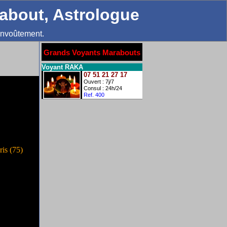
rabout, Astrologue
envoûtement.
Grands Voyants Marabouts
Voyant RAKA
07 51 21 27 17
Ouvert : 7j/7
Consul : 24h/24
Ref. 400
ris (75)