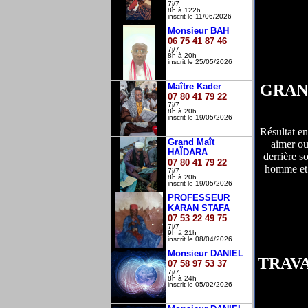
7j/7
8h à 122h
inscrit le 11/06/2026
Monsieur BAH
06 75 41 87 46
7j/7
8h à 20h
inscrit le 25/05/2026
Maître Kader
GRAN
07 80 41 79 22
7j/7
8h à 20h
inscrit le 19/05/2026
Résultat en
Grand Maît
aimer ou
HAÏDARA
derrière s
07 80 41 79 22
homme et 
7j/7
8h à 20h
inscrit le 19/05/2026
PROFESSEUR
KARAN STAFA
07 53 22 49 75
7j/7
9h à 21h
inscrit le 08/04/2026
Monsieur DANIEL
TRAVA
07 58 97 53 37
7j/7
8h à 24h
inscrit le 05/02/2026