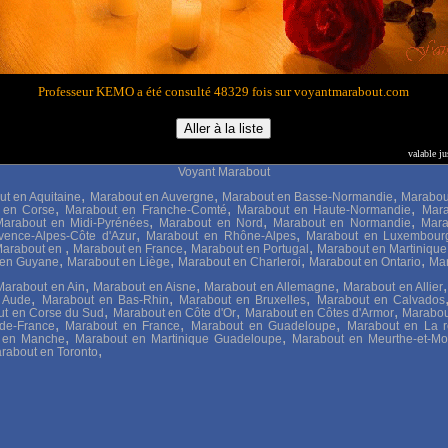
Professeur KEMO a été consulté 48329 fois sur voyantmarabout.com
valable j
Voyant Marabout
,
,
,
t en Aquitaine
Marabout en Auvergne
Marabout en Basse-Normandie
Marabou
,
,
,
 en Corse
Marabout en Franche-Comté
Marabout en Haute-Normandie
Mara
,
,
,
arabout en Midi-Pyrénées
Marabout en Nord
Marabout en Normandie
Mara
,
,
vence-Alpes-Côte d'Azur
Marabout en Rhône-Alpes
Marabout en Luxembour
,
,
,
arabout en
Marabout en France
Marabout en Portugal
Marabout en Martiniqu
,
,
,
,
 en Guyane
Marabout en Liège
Marabout en Charleroi
Marabout en Ontario
Mar
,
,
,
Marabout en Ain
Marabout en Aisne
Marabout en Allemagne
Marabout en Allier
,
,
,
 Aude
Marabout en Bas-Rhin
Marabout en Bruxelles
Marabout en Calvados
,
,
,
t en Corse du Sud
Marabout en Côte d'Or
Marabout en Côtes d'Armor
Marabou
,
,
,
de-France
Marabout en France
Marabout en Guadeloupe
Marabout en La r
,
,
 en Manche
Marabout en Martinique Guadeloupe
Marabout en Meurthe-et-Mo
,
rabout en Toronto